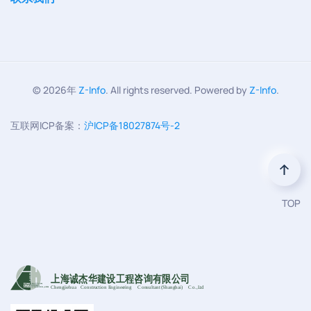
©
2026年
Z-Info
. All rights reserved. Powered by
Z-Info
.
互联网ICP备案：
沪ICP备18027874号-2
TOP
上海诚杰华建设工程咨询有限公司
Chengjiehua
C
onstruction Engineering
C
onsultant (Shanghai)
C
o
.,Ltd