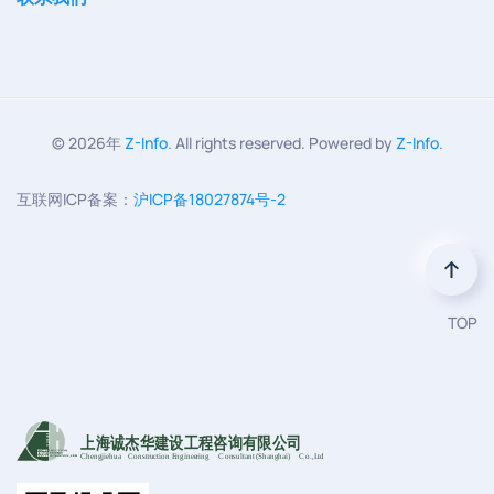
©
2026年
Z-Info
. All rights reserved. Powered by
Z-Info
.
互联网ICP备案：
沪ICP备18027874号-2
TOP
上海诚杰华建设工程咨询有限公司
Chengjiehua
C
onstruction Engineering
C
onsultant (Shanghai)
C
o
.,Ltd