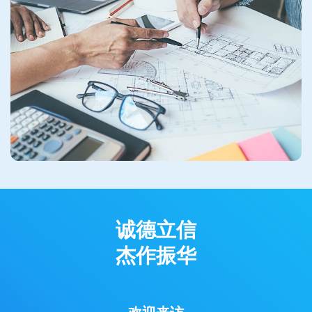
诚德立信
杰作振华