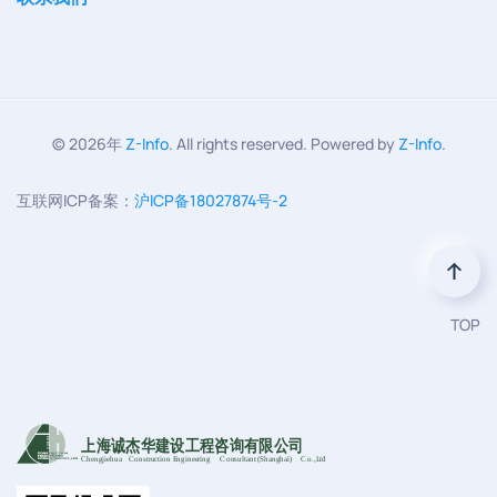
©
2026年
Z-Info
. All rights reserved. Powered by
Z-Info
.
互联网ICP备案：
沪ICP备18027874号-2
TOP
上海诚杰华建设工程咨询有限公司
Chengjiehua
C
onstruction Engineering
C
onsultant (Shanghai)
C
o
.,Ltd