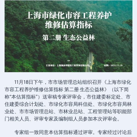
11月18日下午，市市场管理总站组织召开《上海市绿化
市容工程养护维修估算指标 第二册 生态公益林》（以下简
称“本估算指标”）送审稿专家评审会，市住建委标定处、市
住建委综合计划处、市绿化市容局科信处、市绿化市容局林
业处、市市场管理总站、市林业总站、工程管理站等职能部
门相关人员、评审专家及编制组人员参加本次评审会。
专家组一致同意本估算指标通过评审。专家经过讨论后