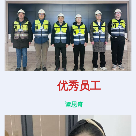
优秀员工
谭思奇