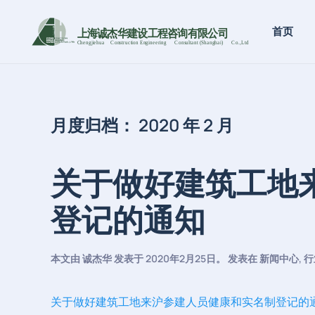
首页
上海诚杰华建设工程咨询有限公司
Chengjiehua
C
onstruction Engineering
C
onsultant (Shanghai)
C
o
.,Ltd
月度归档：
2020 年 2 月
关于做好建筑工地
登记的通知
本文由
诚杰华
发表于
2020年2月25日
。 发表在
新闻中心
,
行
关于做好建筑工地来沪参建人员健康和实名制登记的