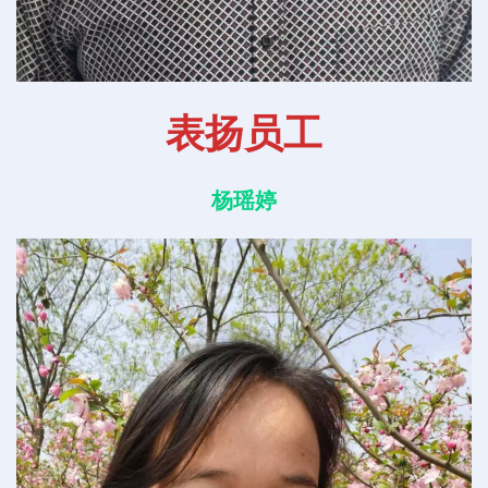
表扬员工
杨瑶婷