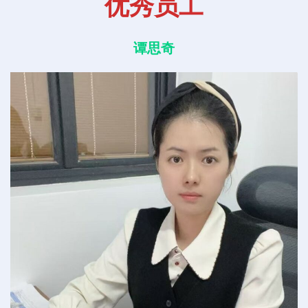
优秀员工
谭思奇