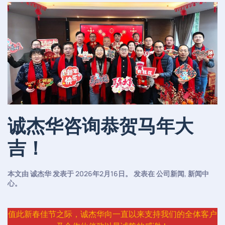
诚杰华咨询恭贺马年大
吉！
本文由
诚杰华
发表于
2026年2月16日
。 发表在
公司新闻
,
新闻中
心
。
值此新春佳节之际，诚杰华向一直以来支持我们的全体客户